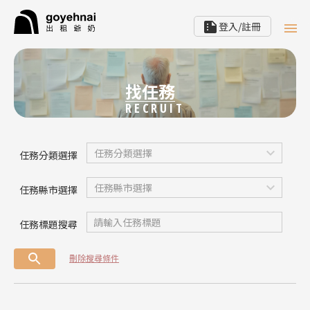
登入/註冊
找任務
RECRUIT
首頁
任務分類選擇
找熟齡達人
任務縣市選擇
找任務
任務標題搜尋
最新消息
刪除搜尋條件
趨勢觀察